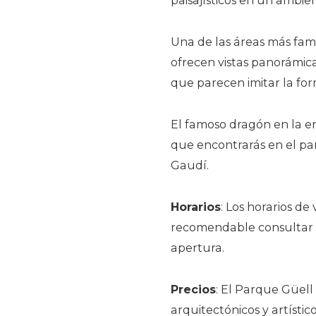
paisajísticos en un ambien
Una de las áreas más fam
ofrecen vistas panorámica
que parecen imitar la for
El famoso dragón en la en
que encontrarás en el pa
Gaudí.
Horarios
: Los horarios de
recomendable consultar el
apertura.
Precios
: El Parque Güell
arquitectónicos y artísti