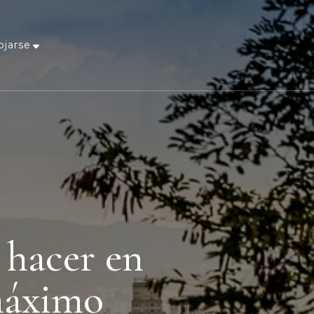
ojarse
y hacer en
 máximo